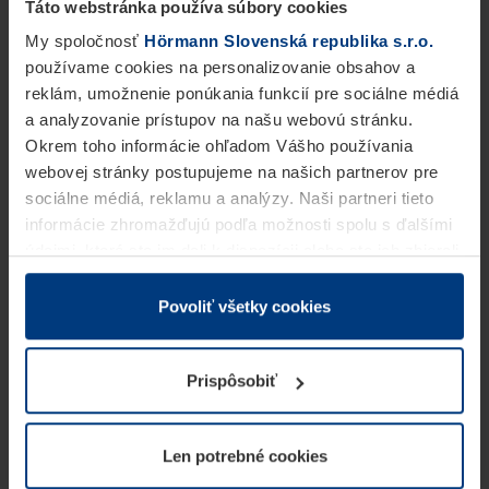
Táto webstránka používa súbory cookies
My spoločnosť
Hörmann Slovenská republika s.r.o.
používame cookies na personalizovanie obsahov a
reklám, umožnenie ponúkania funkcií pre sociálne médiá
a analyzovanie prístupov na našu webovú stránku.
Okrem toho informácie ohľadom Vášho používania
webovej stránky postupujeme na našich partnerov pre
sociálne médiá, reklamu a analýzy. Naši partneri tieto
informácie zhromažďujú podľa možnosti spolu s ďalšími
údajmi, ktoré ste im dali k dispozícii alebo ste ich zbierali
v rámci Vášho využívania služieb.
Z právneho hľadiska môžeme cookies ukladať na Vašom
Povoliť všetky cookies
zariadení, keď sú tieto bezpodmienečne potrebné na
prevádzku tejto stránky. Pre všetky ostatné typy cookie
Prispôsobiť
potrebujeme Vaše povolenie. Vaše povolenie môžete
kedykoľvek zmeniť alebo odvolať vo vysvetlení cookie
na stránke
Vyhlásenie o ochrane osobných údajov
Len potrebné cookies
našej webovej stránky.