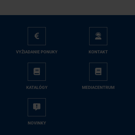
VY­ŽIA­DA­NIE PO­NU­KY
KON­TAKT
KA­TA­LÓ­GY
ME­DIA­CEN­TRUM
NO­VIN­KY