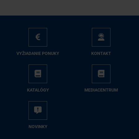
VY­ŽIA­DA­NIE PO­NU­KY
KON­TAKT
KA­TA­LÓ­GY
ME­DIA­CEN­TRUM
NO­VIN­KY