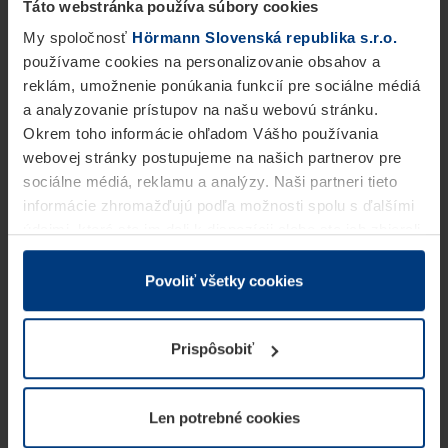
Táto webstránka používa súbory cookies
My spoločnosť
Hörmann Slovenská republika s.r.o.
používame cookies na personalizovanie obsahov a
reklám, umožnenie ponúkania funkcií pre sociálne médiá
a analyzovanie prístupov na našu webovú stránku.
Okrem toho informácie ohľadom Vášho používania
webovej stránky postupujeme na našich partnerov pre
sociálne médiá, reklamu a analýzy. Naši partneri tieto
informácie zhromažďujú podľa možnosti spolu s ďalšími
údajmi, ktoré ste im dali k dispozícii alebo ste ich zbierali
v rámci Vášho využívania služieb.
Z právneho hľadiska môžeme cookies ukladať na Vašom
Povoliť všetky cookies
zariadení, keď sú tieto bezpodmienečne potrebné na
prevádzku tejto stránky. Pre všetky ostatné typy cookie
Prispôsobiť
potrebujeme Vaše povolenie. Vaše povolenie môžete
kedykoľvek zmeniť alebo odvolať vo vysvetlení cookie
na stránke
Vyhlásenie o ochrane osobných údajov
Len potrebné cookies
našej webovej stránky.