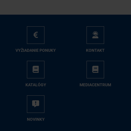
VY­ŽIA­DA­NIE PO­NU­KY
KON­TAKT
KA­TA­LÓ­GY
ME­DIA­CEN­TRUM
NO­VIN­KY