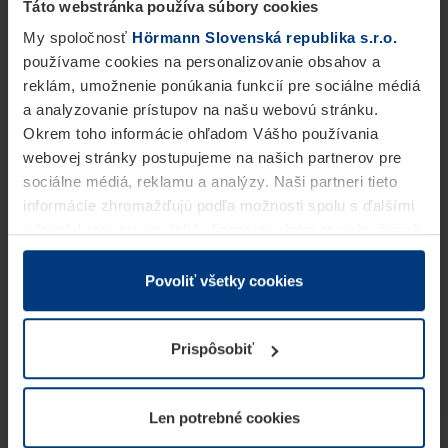
Táto webstránka používa súbory cookies
My spoločnosť
Hörmann Slovenská republika s.r.o.
používame cookies na personalizovanie obsahov a
reklám, umožnenie ponúkania funkcií pre sociálne médiá
a analyzovanie prístupov na našu webovú stránku.
Okrem toho informácie ohľadom Vášho používania
webovej stránky postupujeme na našich partnerov pre
sociálne médiá, reklamu a analýzy. Naši partneri tieto
informácie zhromažďujú podľa možnosti spolu s ďalšími
údajmi, ktoré ste im dali k dispozícii alebo ste ich zbierali
v rámci Vášho využívania služieb.
Z právneho hľadiska môžeme cookies ukladať na Vašom
Povoliť všetky cookies
zariadení, keď sú tieto bezpodmienečne potrebné na
prevádzku tejto stránky. Pre všetky ostatné typy cookie
Prispôsobiť
potrebujeme Vaše povolenie. Vaše povolenie môžete
kedykoľvek zmeniť alebo odvolať vo vysvetlení cookie
na stránke
Vyhlásenie o ochrane osobných údajov
Len potrebné cookies
našej webovej stránky.