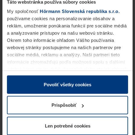
Táto webstránka používa súbory cookies
My spoločnosť
Hörmann Slovenská republika s.r.o.
používame cookies na personalizovanie obsahov a
reklám, umožnenie ponúkania funkcií pre sociálne médiá
a analyzovanie prístupov na našu webovú stránku.
Okrem toho informácie ohľadom Vášho používania
webovej stránky postupujeme na našich partnerov pre
sociálne médiá, reklamu a analýzy. Naši partneri tieto
informácie zhromažďujú podľa možnosti spolu s ďalšími
údajmi, ktoré ste im dali k dispozícii alebo ste ich zbierali
v rámci Vášho využívania služieb.
Z právneho hľadiska môžeme cookies ukladať na Vašom
Povoliť všetky cookies
zariadení, keď sú tieto bezpodmienečne potrebné na
prevádzku tejto stránky. Pre všetky ostatné typy cookie
Prispôsobiť
potrebujeme Vaše povolenie. Vaše povolenie môžete
kedykoľvek zmeniť alebo odvolať vo vysvetlení cookie
na stránke
Vyhlásenie o ochrane osobných údajov
Len potrebné cookies
našej webovej stránky.