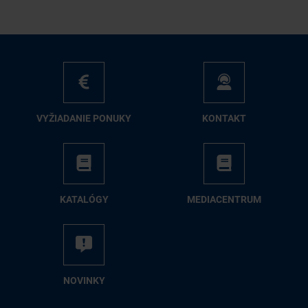
VY­ŽIA­DA­NIE PO­NU­KY
KON­TAKT
KA­TA­LÓ­GY
ME­DIA­CEN­TRUM
NO­VIN­KY