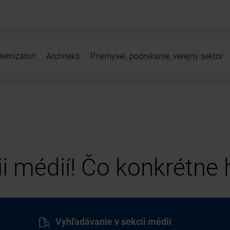
ernizátori
Architekti
Priemysel, podnikanie, verejný sektor
cii médií! Čo konkrétne
Vyhľadávanie v sekcii médií