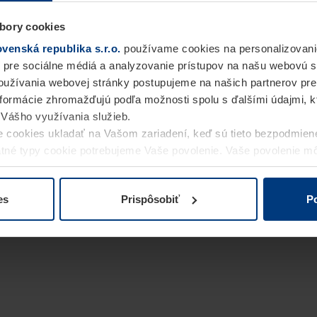
bory cookies
enská republika s.r.o.
používame cookies na personalizovani
 pre sociálne médiá a analyzovanie prístupov na našu webovú 
užívania webovej stránky postupujeme na našich partnerov pre
informácie zhromažďujú podľa možnosti spolu s ďalšími údajmi, kto
i Vášho využívania služieb.
 cookies ukladať na Vašom zariadení, keď sú tieto bezpodmien
statné typy cookie potrebujeme Vaše povolenie. Vaše povolenie 
cookie na stránke
Vyhlásenie o ochrane osobných údajov
naše
es
Prispôsobiť
Po