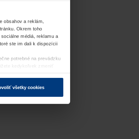
e obsahov a reklám,
stránku. Okrem toho
 sociálne médiá, reklamu a
ré ste im dali k dispozícii
ečne potrebné na prevádzku
môžete kedykoľvek zmeniť
j webovej stránky.
voliť všetky cookies