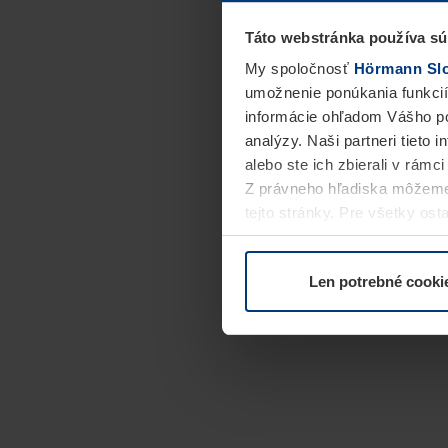
Táto webstránka používa sú
My spoločnosť
Hörmann Slov
umožnenie ponúkania funkcií
informácie ohľadom Vášho po
analýzy. Naši partneri tieto 
alebo ste ich zbierali v rámc
Z právneho hľadiska môžeme
tejto stránky. Pre všetky o
alebo odvolať vo vysvetlení 
Len potrebné cooki