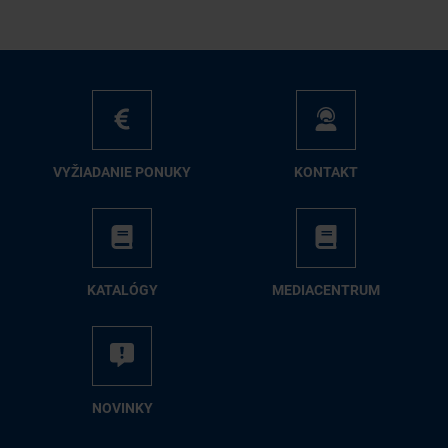
VY­ŽIA­DA­NIE PO­NU­KY
KON­TAKT
KA­TA­LÓ­GY
ME­DIA­CEN­TRUM
NO­VIN­KY