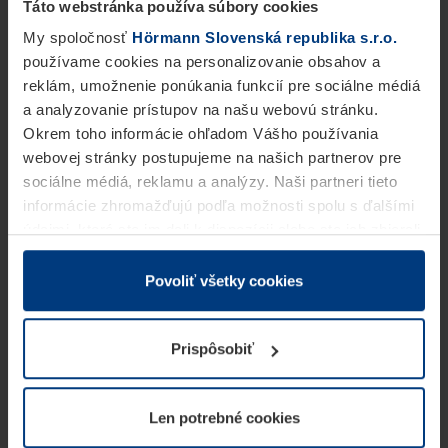
Táto webstránka používa súbory cookies
My spoločnosť
Hörmann Slovenská republika s.r.o.
používame cookies na personalizovanie obsahov a
reklám, umožnenie ponúkania funkcií pre sociálne médiá
a analyzovanie prístupov na našu webovú stránku.
Okrem toho informácie ohľadom Vášho používania
webovej stránky postupujeme na našich partnerov pre
sociálne médiá, reklamu a analýzy. Naši partneri tieto
informácie zhromažďujú podľa možnosti spolu s ďalšími
údajmi, ktoré ste im dali k dispozícii alebo ste ich zbierali
v rámci Vášho využívania služieb.
Z právneho hľadiska môžeme cookies ukladať na Vašom
Povoliť všetky cookies
zariadení, keď sú tieto bezpodmienečne potrebné na
prevádzku tejto stránky. Pre všetky ostatné typy cookie
Prispôsobiť
potrebujeme Vaše povolenie. Vaše povolenie môžete
kedykoľvek zmeniť alebo odvolať vo vysvetlení cookie
na stránke
Vyhlásenie o ochrane osobných údajov
Len potrebné cookies
našej webovej stránky.