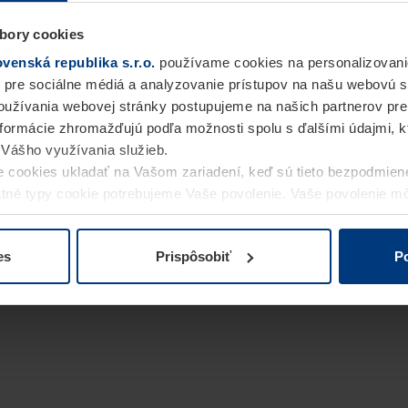
bory cookies
enská republika s.r.o.
používame cookies na personalizovani
 pre sociálne médiá a analyzovanie prístupov na našu webovú 
užívania webovej stránky postupujeme na našich partnerov pre
informácie zhromažďujú podľa možnosti spolu s ďalšími údajmi, kto
i Vášho využívania služieb.
 cookies ukladať na Vašom zariadení, keď sú tieto bezpodmien
statné typy cookie potrebujeme Vaše povolenie. Vaše povolenie 
cookie na stránke
Vyhlásenie o ochrane osobných údajov
naše
es
Prispôsobiť
Po