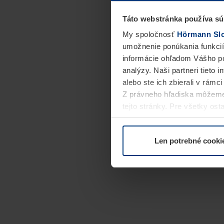
Táto webstránka používa sú
My spoločnosť
Hörmann Slov
umožnenie ponúkania funkcií
informácie ohľadom Vášho po
analýzy. Naši partneri tieto 
alebo ste ich zbierali v rámc
Z právneho hľadiska môžeme
tejto stránky. Pre všetky o
alebo odvolať vo vysvetlení 
Len potrebné cooki