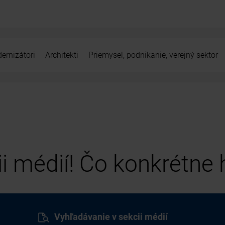
ernizátori
Architekti
Priemysel, podnikanie, verejný sektor
cii médií! Čo konkrétne
Vyhľadávanie v sekcii médií