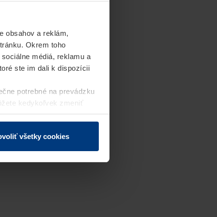
e obsahov a reklám,
stránku. Okrem toho
 sociálne médiá, reklamu a
ré ste im dali k dispozícii
ečne potrebné na prevádzku
môžete kedykoľvek zmeniť
j webovej stránky.
voliť všetky cookies