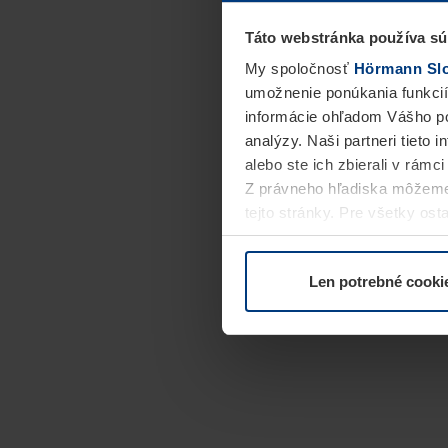
Táto webstránka používa sú
My spoločnosť
Hörmann Slov
umožnenie ponúkania funkcií
informácie ohľadom Vášho po
analýzy. Naši partneri tieto 
alebo ste ich zbierali v rámc
Z právneho hľadiska môžeme
tejto stránky. Pre všetky o
alebo odvolať vo vysvetlení 
Len potrebné cooki