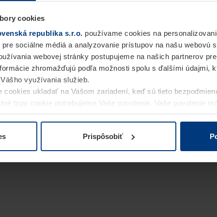
bory cookies
enská republika s.r.o.
používame cookies na personalizovani
 pre sociálne médiá a analyzovanie prístupov na našu webovú 
užívania webovej stránky postupujeme na našich partnerov pre
informácie zhromažďujú podľa možnosti spolu s ďalšími údajmi, kto
i Vášho využívania služieb.
 cookies ukladať na Vašom zariadení, keď sú tieto bezpodmien
statné typy cookie potrebujeme Vaše povolenie. Vaše povolenie 
cookie na stránke
Vyhlásenie o ochrane osobných údajov
naše
es
Prispôsobiť
Po