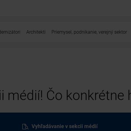
ernizátori
Architekti
Priemysel, podnikanie, verejný sektor
cii médií! Čo konkrétne
Vyhľadávanie v sekcii médií