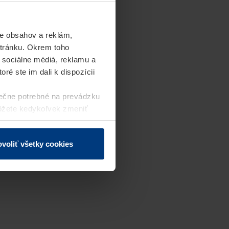
e obsahov a reklám,
stránku. Okrem toho
 sociálne médiá, reklamu a
ré ste im dali k dispozícii
ečne potrebné na prevádzku
môžete kedykoľvek zmeniť
j webovej stránky.
voliť všetky cookies