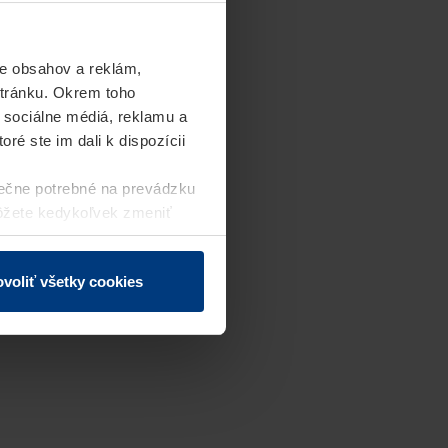
e obsahov a reklám,
stránku. Okrem toho
 sociálne médiá, reklamu a
ré ste im dali k dispozícii
ečne potrebné na prevádzku
môžete kedykoľvek zmeniť
j webovej stránky.
voliť všetky cookies