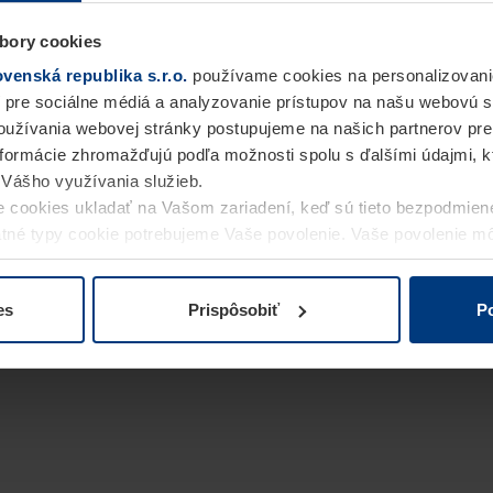
bory cookies
enská republika s.r.o.
používame cookies na personalizovani
 pre sociálne médiá a analyzovanie prístupov na našu webovú 
užívania webovej stránky postupujeme na našich partnerov pre
informácie zhromažďujú podľa možnosti spolu s ďalšími údajmi, kto
i Vášho využívania služieb.
 cookies ukladať na Vašom zariadení, keď sú tieto bezpodmien
statné typy cookie potrebujeme Vaše povolenie. Vaše povolenie 
cookie na stránke
Vyhlásenie o ochrane osobných údajov
naše
es
Prispôsobiť
Po