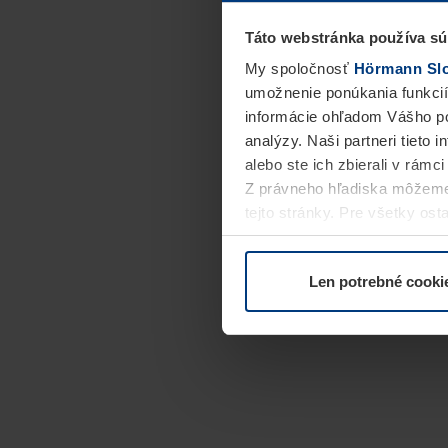
Táto webstránka používa sú
My spoločnosť
Hörmann Slov
umožnenie ponúkania funkcií
informácie ohľadom Vášho po
analýzy. Naši partneri tieto 
alebo ste ich zbierali v rámc
Z právneho hľadiska môžeme
tejto stránky. Pre všetky o
alebo odvolať vo vysvetlení 
Len potrebné cooki