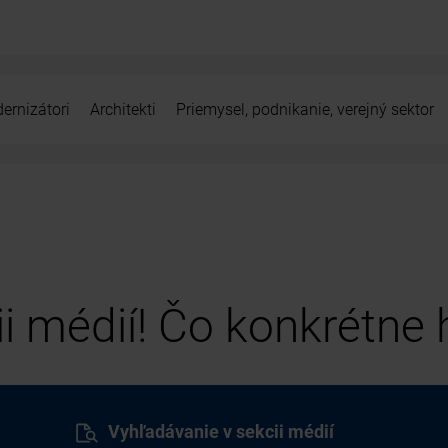
ernizátori
Architekti
Priemysel, podnikanie, verejný sektor
cii médií! Čo konkrétne
Vyhľadávanie v sekcii médií