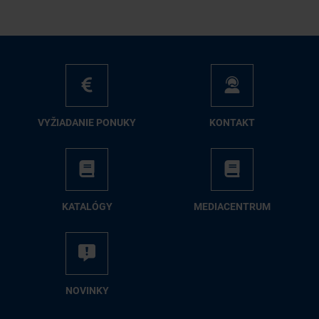
VY­ŽIA­DA­NIE PO­NU­KY
KON­TAKT
KA­TA­LÓ­GY
ME­DIA­CEN­TRUM
NO­VIN­KY