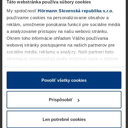
Táto webstránka používa súbory cookies
My spoločnosť
Hörmann Slovenská republika s.r.o.
používame cookies na personalizovanie obsahov a
reklám, umožnenie ponúkania funkcií pre sociálne médiá
a analyzovanie prístupov na našu webovú stránku.
Okrem toho informácie ohľadom Vášho používania
webovej stránky postupujeme na našich partnerov pre
sociálne médiá, reklamu a analýzy. Naši partneri tieto
informácie zhromažďujú podľa možnosti spolu s ďalšími
údajmi, ktoré ste im dali k dispozícii alebo ste ich zbierali
v rámci Vášho využívania služieb.
Z právneho hľadiska môžeme cookies ukladať na Vašom
Povoliť všetky cookies
zariadení, keď sú tieto bezpodmienečne potrebné na
prevádzku tejto stránky. Pre všetky ostatné typy cookie
Prispôsobiť
potrebujeme Vaše povolenie. Vaše povolenie môžete
kedykoľvek zmeniť alebo odvolať vo vysvetlení cookie
na stránke
Vyhlásenie o ochrane osobných údajov
Len potrebné cookies
našej webovej stránky.