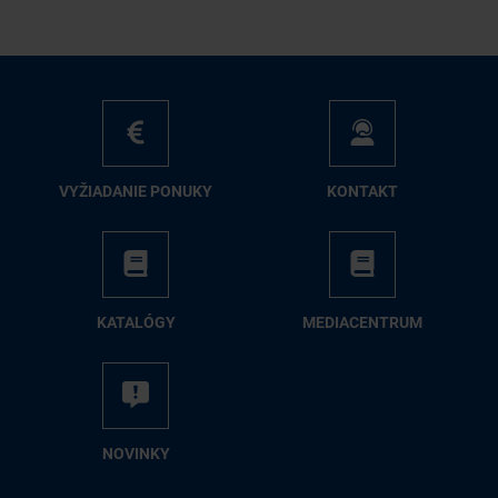
VY­ŽIA­DA­NIE PO­NU­KY
KON­TAKT
KA­TA­LÓ­GY
ME­DIA­CEN­TRUM
NO­VIN­KY