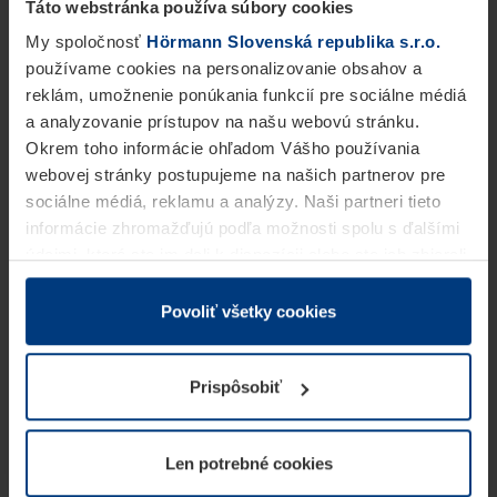
Táto webstránka používa súbory cookies
My spoločnosť
Hörmann Slovenská republika s.r.o.
používame cookies na personalizovanie obsahov a
reklám, umožnenie ponúkania funkcií pre sociálne médiá
a analyzovanie prístupov na našu webovú stránku.
Okrem toho informácie ohľadom Vášho používania
webovej stránky postupujeme na našich partnerov pre
sociálne médiá, reklamu a analýzy. Naši partneri tieto
informácie zhromažďujú podľa možnosti spolu s ďalšími
údajmi, ktoré ste im dali k dispozícii alebo ste ich zbierali
v rámci Vášho využívania služieb.
Z právneho hľadiska môžeme cookies ukladať na Vašom
Povoliť všetky cookies
zariadení, keď sú tieto bezpodmienečne potrebné na
prevádzku tejto stránky. Pre všetky ostatné typy cookie
Prispôsobiť
potrebujeme Vaše povolenie. Vaše povolenie môžete
kedykoľvek zmeniť alebo odvolať vo vysvetlení cookie
na stránke
Vyhlásenie o ochrane osobných údajov
Len potrebné cookies
našej webovej stránky.