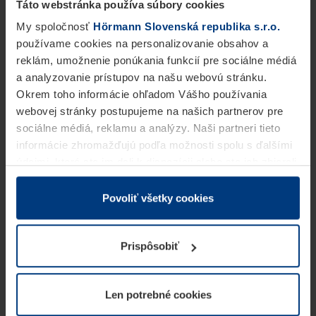
Táto webstránka používa súbory cookies
My spoločnosť
Hörmann Slovenská republika s.r.o.
používame cookies na personalizovanie obsahov a
reklám, umožnenie ponúkania funkcií pre sociálne médiá
a analyzovanie prístupov na našu webovú stránku.
Okrem toho informácie ohľadom Vášho používania
webovej stránky postupujeme na našich partnerov pre
sociálne médiá, reklamu a analýzy. Naši partneri tieto
informácie zhromažďujú podľa možnosti spolu s ďalšími
údajmi, ktoré ste im dali k dispozícii alebo ste ich zbierali
v rámci Vášho využívania služieb.
Z právneho hľadiska môžeme cookies ukladať na Vašom
Povoliť všetky cookies
zariadení, keď sú tieto bezpodmienečne potrebné na
prevádzku tejto stránky. Pre všetky ostatné typy cookie
Prispôsobiť
potrebujeme Vaše povolenie. Vaše povolenie môžete
kedykoľvek zmeniť alebo odvolať vo vysvetlení cookie
na stránke
Vyhlásenie o ochrane osobných údajov
Len potrebné cookies
našej webovej stránky.