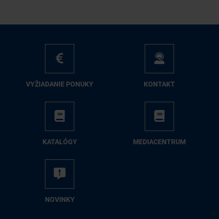
VY­ŽIA­DA­NIE PO­NU­KY
KON­TAKT
KA­TA­LÓ­GY
ME­DIA­CEN­TRUM
NO­VIN­KY