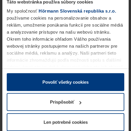
Táto webstránka používa súbory cookies
My spoločnosť
Hörmann Slovenská republika s.r.o.
používame cookies na personalizovanie obsahov a
reklám, umožnenie ponúkania funkcií pre sociálne médiá
a analyzovanie prístupov na našu webovú stránku.
Okrem toho informácie ohľadom Vášho používania
webovej stránky postupujeme na našich partnerov pre
sociálne médiá, reklamu a analýzy. Naši partneri tieto
informácie zhromažďujú podľa možnosti spolu s ďalšími
údajmi, ktoré ste im dali k dispozícii alebo ste ich zbierali
v rámci Vášho využívania služieb.
Z právneho hľadiska môžeme cookies ukladať na Vašom
Povoliť všetky cookies
zariadení, keď sú tieto bezpodmienečne potrebné na
prevádzku tejto stránky. Pre všetky ostatné typy cookie
Prispôsobiť
potrebujeme Vaše povolenie. Vaše povolenie môžete
kedykoľvek zmeniť alebo odvolať vo vysvetlení cookie
na stránke
Vyhlásenie o ochrane osobných údajov
Len potrebné cookies
našej webovej stránky.