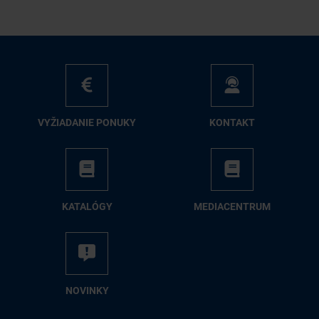
VY­ŽIA­DA­NIE PO­NU­KY
KON­TAKT
KA­TA­LÓ­GY
ME­DIA­CEN­TRUM
NO­VIN­KY