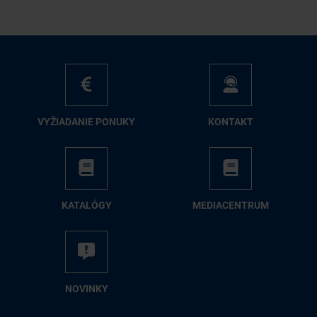
VY­ŽIA­DA­NIE PO­NU­KY
KON­TAKT
KA­TA­LÓ­GY
ME­DIA­CEN­TRUM
NO­VIN­KY