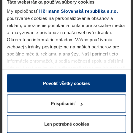
Táto webstránka používa súbory cookies
My spoločnosť
Hörmann Slovenská republika s.r.o.
používame cookies na personalizovanie obsahov a
reklám, umožnenie ponúkania funkcií pre sociálne médiá
a analyzovanie prístupov na našu webovú stránku.
Okrem toho informácie ohľadom Vášho používania
webovej stránky postupujeme na našich partnerov pre
sociálne médiá, reklamu a analýzy. Naši partneri tieto
informácie zhromažďujú podľa možnosti spolu s ďalšími
údajmi, ktoré ste im dali k dispozícii alebo ste ich zbierali
v rámci Vášho využívania služieb.
Z právneho hľadiska môžeme cookies ukladať na Vašom
Povoliť všetky cookies
zariadení, keď sú tieto bezpodmienečne potrebné na
prevádzku tejto stránky. Pre všetky ostatné typy cookie
Prispôsobiť
potrebujeme Vaše povolenie. Vaše povolenie môžete
kedykoľvek zmeniť alebo odvolať vo vysvetlení cookie
na stránke
Vyhlásenie o ochrane osobných údajov
Len potrebné cookies
našej webovej stránky.