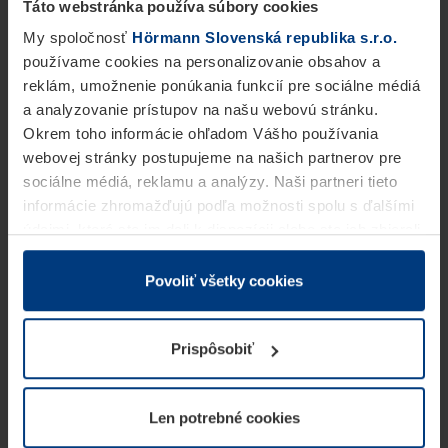
Táto webstránka používa súbory cookies
My spoločnosť
Hörmann Slovenská republika s.r.o.
používame cookies na personalizovanie obsahov a
reklám, umožnenie ponúkania funkcií pre sociálne médiá
a analyzovanie prístupov na našu webovú stránku.
Okrem toho informácie ohľadom Vášho používania
webovej stránky postupujeme na našich partnerov pre
sociálne médiá, reklamu a analýzy. Naši partneri tieto
informácie zhromažďujú podľa možnosti spolu s ďalšími
údajmi, ktoré ste im dali k dispozícii alebo ste ich zbierali
v rámci Vášho využívania služieb.
Z právneho hľadiska môžeme cookies ukladať na Vašom
Povoliť všetky cookies
zariadení, keď sú tieto bezpodmienečne potrebné na
prevádzku tejto stránky. Pre všetky ostatné typy cookie
Prispôsobiť
potrebujeme Vaše povolenie. Vaše povolenie môžete
kedykoľvek zmeniť alebo odvolať vo vysvetlení cookie
na stránke
Vyhlásenie o ochrane osobných údajov
Len potrebné cookies
našej webovej stránky.