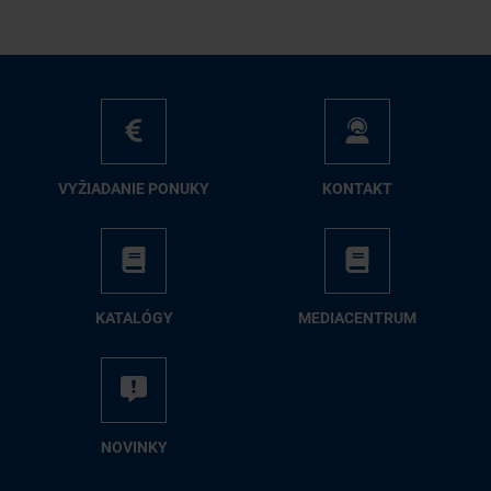
VY­ŽIA­DA­NIE PO­NU­KY
KON­TAKT
KA­TA­LÓ­GY
ME­DIA­CEN­TRUM
NO­VIN­KY