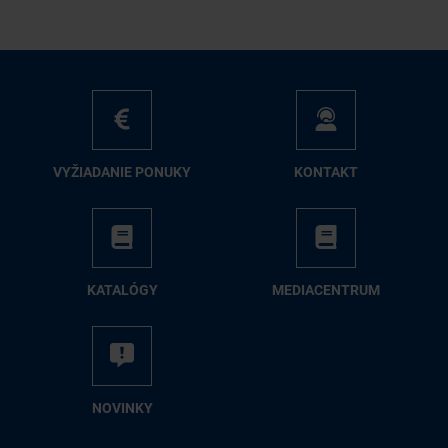
VY­ŽIA­DA­NIE PO­NU­KY
KON­TAKT
KA­TA­LÓ­GY
ME­DIA­CEN­TRUM
NO­VIN­KY