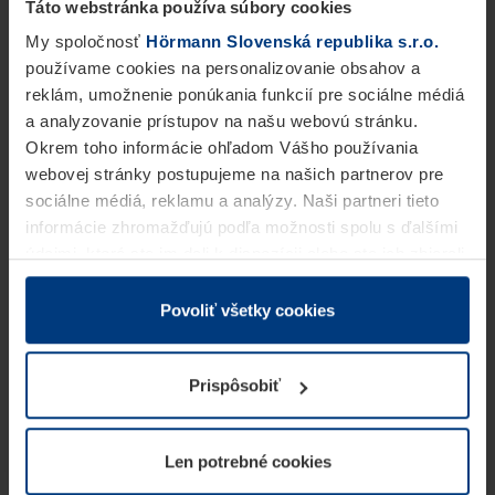
Táto webstránka používa súbory cookies
My spoločnosť
Hörmann Slovenská republika s.r.o.
používame cookies na personalizovanie obsahov a
reklám, umožnenie ponúkania funkcií pre sociálne médiá
a analyzovanie prístupov na našu webovú stránku.
Okrem toho informácie ohľadom Vášho používania
webovej stránky postupujeme na našich partnerov pre
sociálne médiá, reklamu a analýzy. Naši partneri tieto
informácie zhromažďujú podľa možnosti spolu s ďalšími
údajmi, ktoré ste im dali k dispozícii alebo ste ich zbierali
v rámci Vášho využívania služieb.
Z právneho hľadiska môžeme cookies ukladať na Vašom
Povoliť všetky cookies
zariadení, keď sú tieto bezpodmienečne potrebné na
prevádzku tejto stránky. Pre všetky ostatné typy cookie
Prispôsobiť
potrebujeme Vaše povolenie. Vaše povolenie môžete
kedykoľvek zmeniť alebo odvolať vo vysvetlení cookie
na stránke
Vyhlásenie o ochrane osobných údajov
Len potrebné cookies
našej webovej stránky.