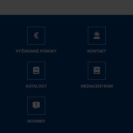
VY­ŽIA­DA­NIE PO­NU­KY
KON­TAKT
KA­TA­LÓ­GY
ME­DIA­CEN­TRUM
NO­VIN­KY