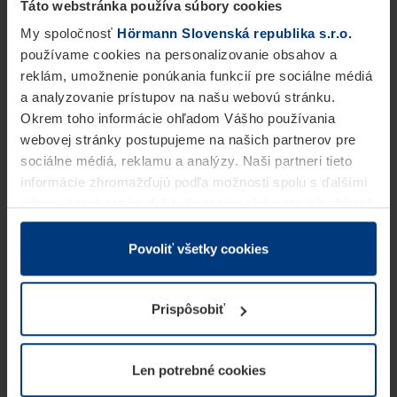
Táto webstránka používa súbory cookies
My spoločnosť
Hörmann Slovenská republika s.r.o.
používame cookies na personalizovanie obsahov a
reklám, umožnenie ponúkania funkcií pre sociálne médiá
a analyzovanie prístupov na našu webovú stránku.
Okrem toho informácie ohľadom Vášho používania
webovej stránky postupujeme na našich partnerov pre
sociálne médiá, reklamu a analýzy. Naši partneri tieto
informácie zhromažďujú podľa možnosti spolu s ďalšími
údajmi, ktoré ste im dali k dispozícii alebo ste ich zbierali
v rámci Vášho využívania služieb.
Z právneho hľadiska môžeme cookies ukladať na Vašom
Povoliť všetky cookies
zariadení, keď sú tieto bezpodmienečne potrebné na
prevádzku tejto stránky. Pre všetky ostatné typy cookie
Prispôsobiť
potrebujeme Vaše povolenie. Vaše povolenie môžete
kedykoľvek zmeniť alebo odvolať vo vysvetlení cookie
na stránke
Vyhlásenie o ochrane osobných údajov
Len potrebné cookies
našej webovej stránky.