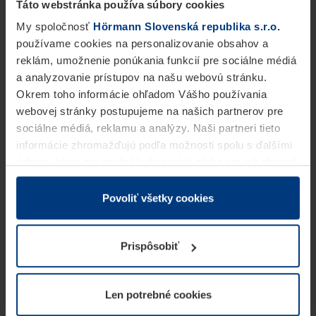
Táto webstránka používa súbory cookies
My spoločnosť
Hörmann Slovenská republika s.r.o.
používame cookies na personalizovanie obsahov a
reklám, umožnenie ponúkania funkcií pre sociálne médiá
a analyzovanie prístupov na našu webovú stránku.
Okrem toho informácie ohľadom Vášho používania
webovej stránky postupujeme na našich partnerov pre
sociálne médiá, reklamu a analýzy. Naši partneri tieto
informácie zhromažďujú podľa možnosti spolu s ďalšími
údajmi, ktoré ste im dali k dispozícii alebo ste ich zbierali
v rámci Vášho využívania služieb.
Z právneho hľadiska môžeme cookies ukladať na Vašom
Povoliť všetky cookies
zariadení, keď sú tieto bezpodmienečne potrebné na
prevádzku tejto stránky. Pre všetky ostatné typy cookie
Prispôsobiť
potrebujeme Vaše povolenie. Vaše povolenie môžete
kedykoľvek zmeniť alebo odvolať vo vysvetlení cookie
na stránke
Vyhlásenie o ochrane osobných údajov
Len potrebné cookies
našej webovej stránky.