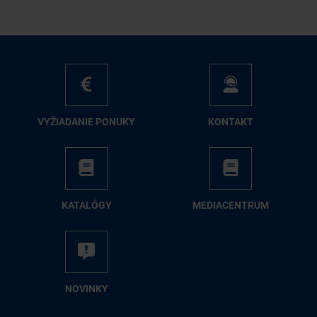
VY­ŽIA­DA­NIE PO­NU­KY
KON­TAKT
KA­TA­LÓ­GY
ME­DIA­CEN­TRUM
NO­VIN­KY