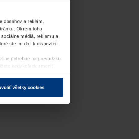
e obsahov a reklám,
stránku. Okrem toho
 sociálne médiá, reklamu a
ré ste im dali k dispozícii
ečne potrebné na prevádzku
môžete kedykoľvek zmeniť
j webovej stránky.
voliť všetky cookies