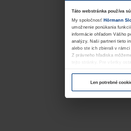
Táto webstránka používa sú
My spoločnosť
Hörmann Slov
umožnenie ponúkania funkcií
informácie ohľadom Vášho po
analýzy. Naši partneri tieto 
alebo ste ich zbierali v rámc
Z právneho hľadiska môžeme
tejto stránky. Pre všetky o
alebo odvolať vo vysvetlení 
Len potrebné cooki