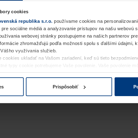
bory cookies
enská republika s.r.o.
používame cookies na personalizovani
 pre sociálne médiá a analyzovanie prístupov na našu webovú 
užívania webovej stránky postupujeme na našich partnerov pre
informácie zhromažďujú podľa možnosti spolu s ďalšími údajmi, kto
i Vášho využívania služieb.
 cookies ukladať na Vašom zariadení, keď sú tieto bezpodmien
statné typy cookie potrebujeme Vaše povolenie. Vaše povolenie 
cookie na stránke
Vyhlásenie o ochrane osobných údajov
naše
es
Prispôsobiť
Po