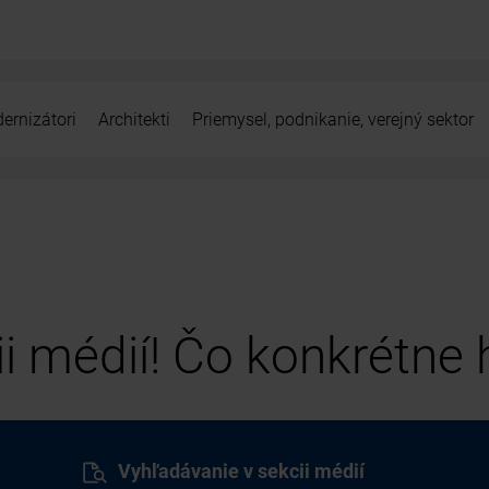
ernizátori
Architekti
Priemysel, podnikanie, verejný sektor
cii médií! Čo konkrétne
Vyhľadávanie v sekcii médií