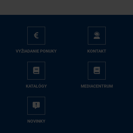
VY­ŽIA­DA­NIE PO­NU­KY
KON­TAKT
KA­TA­LÓ­GY
ME­DIA­CEN­TRUM
NO­VIN­KY