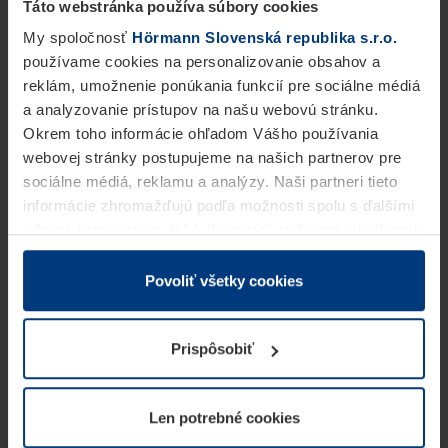
Táto webstránka používa súbory cookies
My spoločnosť
Hörmann Slovenská republika s.r.o.
používame cookies na personalizovanie obsahov a
reklám, umožnenie ponúkania funkcií pre sociálne médiá
a analyzovanie prístupov na našu webovú stránku.
Okrem toho informácie ohľadom Vášho používania
webovej stránky postupujeme na našich partnerov pre
sociálne médiá, reklamu a analýzy. Naši partneri tieto
informácie zhromažďujú podľa možnosti spolu s ďalšími
údajmi, ktoré ste im dali k dispozícii alebo ste ich zbierali
v rámci Vášho využívania služieb.
Z právneho hľadiska môžeme cookies ukladať na Vašom
Povoliť všetky cookies
zariadení, keď sú tieto bezpodmienečne potrebné na
prevádzku tejto stránky. Pre všetky ostatné typy cookie
Prispôsobiť
potrebujeme Vaše povolenie. Vaše povolenie môžete
kedykoľvek zmeniť alebo odvolať vo vysvetlení cookie
na stránke
Vyhlásenie o ochrane osobných údajov
Len potrebné cookies
našej webovej stránky.