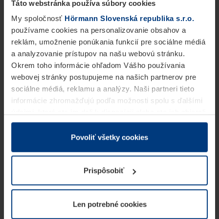
Táto webstránka používa súbory cookies
My spoločnosť
Hörmann Slovenská republika s.r.o.
používame cookies na personalizovanie obsahov a
reklám, umožnenie ponúkania funkcií pre sociálne médiá
a analyzovanie prístupov na našu webovú stránku.
Okrem toho informácie ohľadom Vášho používania
webovej stránky postupujeme na našich partnerov pre
sociálne médiá, reklamu a analýzy. Naši partneri tieto
informácie zhromažďujú podľa možnosti spolu s ďalšími
údajmi, ktoré ste im dali k dispozícii alebo ste ich zbierali
v rámci Vášho využívania služieb.
Z právneho hľadiska môžeme cookies ukladať na Vašom
Povoliť všetky cookies
zariadení, keď sú tieto bezpodmienečne potrebné na
prevádzku tejto stránky. Pre všetky ostatné typy cookie
Prispôsobiť
potrebujeme Vaše povolenie. Vaše povolenie môžete
kedykoľvek zmeniť alebo odvolať vo vysvetlení cookie
na stránke
Vyhlásenie o ochrane osobných údajov
Len potrebné cookies
našej webovej stránky.