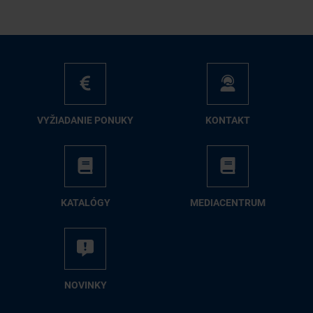
VY­ŽIA­DA­NIE PO­NU­KY
KON­TAKT
KA­TA­LÓ­GY
ME­DIA­CEN­TRUM
NO­VIN­KY