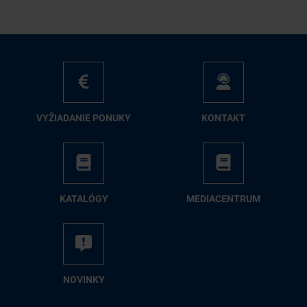
VY­ŽIA­DA­NIE PO­NU­KY
KON­TAKT
KA­TA­LÓ­GY
ME­DIA­CEN­TRUM
NO­VIN­KY