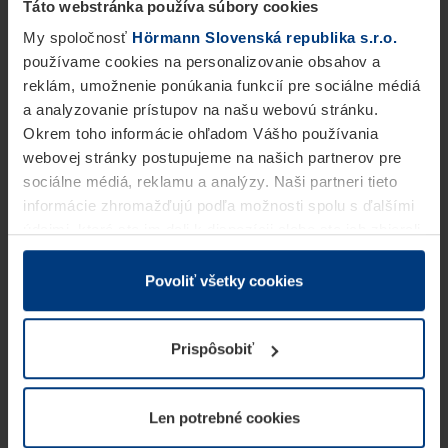
Táto webstránka používa súbory cookies
My spoločnosť
Hörmann Slovenská republika s.r.o.
používame cookies na personalizovanie obsahov a
reklám, umožnenie ponúkania funkcií pre sociálne médiá
a analyzovanie prístupov na našu webovú stránku.
Okrem toho informácie ohľadom Vášho používania
webovej stránky postupujeme na našich partnerov pre
sociálne médiá, reklamu a analýzy. Naši partneri tieto
informácie zhromažďujú podľa možnosti spolu s ďalšími
údajmi, ktoré ste im dali k dispozícii alebo ste ich zbierali
v rámci Vášho využívania služieb.
Z právneho hľadiska môžeme cookies ukladať na Vašom
Povoliť všetky cookies
zariadení, keď sú tieto bezpodmienečne potrebné na
prevádzku tejto stránky. Pre všetky ostatné typy cookie
Prispôsobiť
potrebujeme Vaše povolenie. Vaše povolenie môžete
kedykoľvek zmeniť alebo odvolať vo vysvetlení cookie
na stránke
Vyhlásenie o ochrane osobných údajov
Len potrebné cookies
našej webovej stránky.