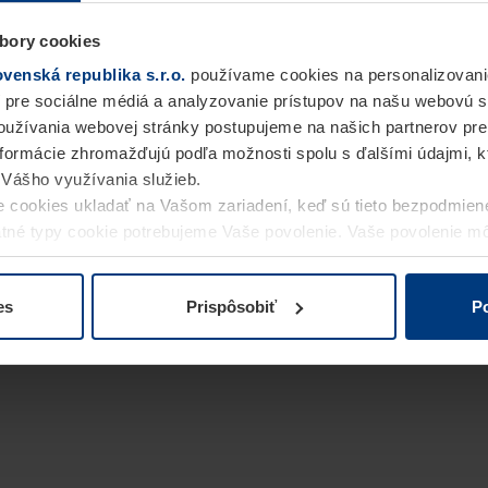
bory cookies
enská republika s.r.o.
používame cookies na personalizovani
 pre sociálne médiá a analyzovanie prístupov na našu webovú 
užívania webovej stránky postupujeme na našich partnerov pre
informácie zhromažďujú podľa možnosti spolu s ďalšími údajmi, kto
i Vášho využívania služieb.
 cookies ukladať na Vašom zariadení, keď sú tieto bezpodmien
statné typy cookie potrebujeme Vaše povolenie. Vaše povolenie 
cookie na stránke
Vyhlásenie o ochrane osobných údajov
naše
es
Prispôsobiť
Po