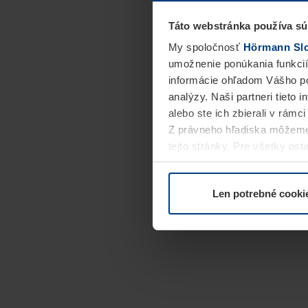
Táto webstránka používa sú
My spoločnosť
Hörmann Slov
umožnenie ponúkania funkcií
informácie ohľadom Vášho po
analýzy. Naši partneri tieto 
alebo ste ich zbierali v rámc
Z právneho hľadiska môžeme
tejto stránky. Pre všetky o
alebo odvolať vo vysvetlení 
Len potrebné cooki