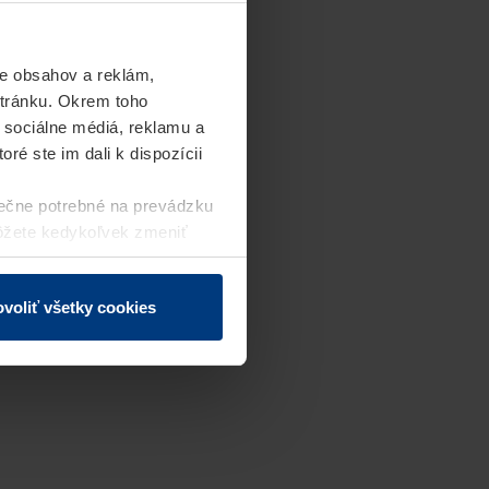
e obsahov a reklám,
stránku. Okrem toho
 sociálne médiá, reklamu a
ré ste im dali k dispozícii
ečne potrebné na prevádzku
môžete kedykoľvek zmeniť
j webovej stránky.
voliť všetky cookies