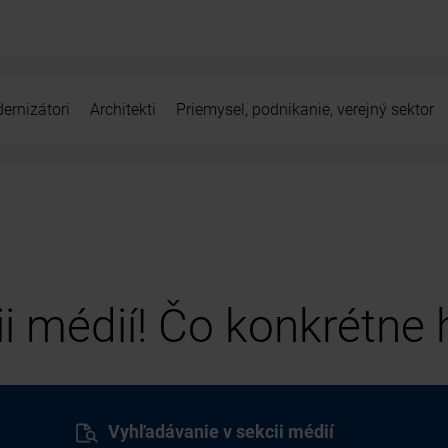
ernizátori
Architekti
Priemysel, podnikanie, verejný sektor
cii médií! Čo konkrétne
Vyhľadávanie v sekcii médií