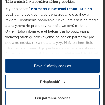
Táto webstránka používa súbory cookies
My spoločnosť
Hörmann Slovenská republika s.r.o.
používame cookies na personalizovanie obsahov a
reklám, umožnenie ponúkania funkcií pre sociálne médiá
a analyzovanie prístupov na našu webovú stránku.
Okrem toho informácie ohľadom Vášho používania
webovej stránky postupujeme na našich partnerov pre
sociálne médiá, reklamu a analýzy. Naši partneri tieto
informácie zhromažďujú podľa možnosti spolu s ďalšími
údajmi, ktoré ste im dali k dispozícii alebo ste ich zbierali
v rámci Vášho využívania služieb.
Z právneho hľadiska môžeme cookies ukladať na Vašom
Povoliť všetky cookies
zariadení, keď sú tieto bezpodmienečne potrebné na
prevádzku tejto stránky. Pre všetky ostatné typy cookie
Prispôsobiť
potrebujeme Vaše povolenie. Vaše povolenie môžete
kedykoľvek zmeniť alebo odvolať vo vysvetlení cookie
na stránke
Vyhlásenie o ochrane osobných údajov
Len potrebné cookies
našej webovej stránky.