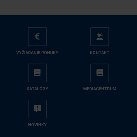
VY­ŽIA­DA­NIE PO­NU­KY
KON­TAKT
KA­TA­LÓ­GY
ME­DIA­CEN­TRUM
NO­VIN­KY