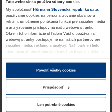
Táto webstránka používa súbory cookies
My spoločnosť
Hörmann Slovenská republika s.r.o.
používame cookies na personalizovanie obsahov a
reklám, umožnenie ponúkania funkcií pre sociálne médiá
a analyzovanie prístupov na našu webovú stránku.
Okrem toho informácie ohľadom Vášho používania
webovej stránky postupujeme na našich partnerov pre
sociálne médiá, reklamu a analýzy. Naši partneri tieto
informácie zhromažďujú podľa možnosti spolu s ďalšími
údajmi, ktoré ste im dali k dispozícii alebo ste ich zbierali
v rámci Vášho využívania služieb.
Z právneho hľadiska môžeme cookies ukladať na Vašom
Povoliť všetky cookies
zariadení, keď sú tieto bezpodmienečne potrebné na
prevádzku tejto stránky. Pre všetky ostatné typy cookie
Prispôsobiť
potrebujeme Vaše povolenie. Vaše povolenie môžete
kedykoľvek zmeniť alebo odvolať vo vysvetlení cookie
na stránke
Vyhlásenie o ochrane osobných údajov
Len potrebné cookies
našej webovej stránky.