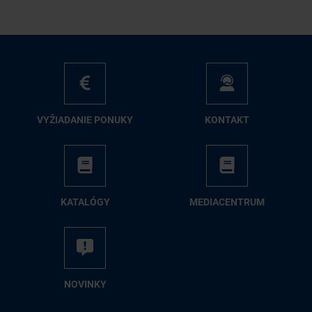
VY­ŽIA­DA­NIE PO­NU­KY
KON­TAKT
KA­TA­LÓ­GY
ME­DIA­CEN­TRUM
NO­VIN­KY