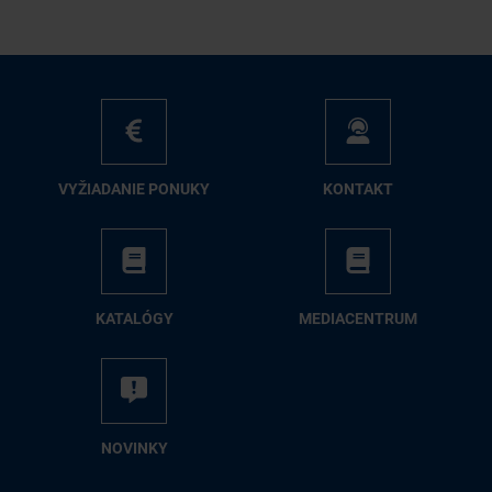
VY­ŽIA­DA­NIE PO­NU­KY
KON­TAKT
KA­TA­LÓ­GY
ME­DIA­CEN­TRUM
NO­VIN­KY