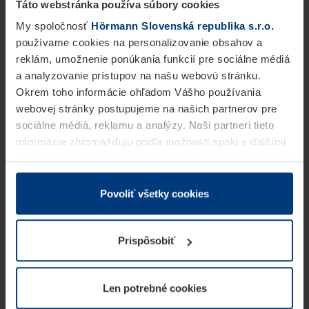
Táto webstránka používa súbory cookies
My spoločnosť
Hörmann Slovenská republika s.r.o.
používame cookies na personalizovanie obsahov a
reklám, umožnenie ponúkania funkcií pre sociálne médiá
a analyzovanie prístupov na našu webovú stránku.
Okrem toho informácie ohľadom Vášho používania
webovej stránky postupujeme na našich partnerov pre
sociálne médiá, reklamu a analýzy. Naši partneri tieto
informácie zhromažďujú podľa možnosti spolu s ďalšími
údajmi, ktoré ste im dali k dispozícii alebo ste ich zbierali
v rámci Vášho využívania služieb.
Z právneho hľadiska môžeme cookies ukladať na Vašom
Povoliť všetky cookies
zariadení, keď sú tieto bezpodmienečne potrebné na
prevádzku tejto stránky. Pre všetky ostatné typy cookie
Prispôsobiť
potrebujeme Vaše povolenie. Vaše povolenie môžete
kedykoľvek zmeniť alebo odvolať vo vysvetlení cookie
na stránke
Vyhlásenie o ochrane osobných údajov
Len potrebné cookies
našej webovej stránky.