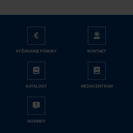
VY­ŽIA­DA­NIE PO­NU­KY
KON­TAKT
KA­TA­LÓ­GY
ME­DIA­CEN­TRUM
NO­VIN­KY