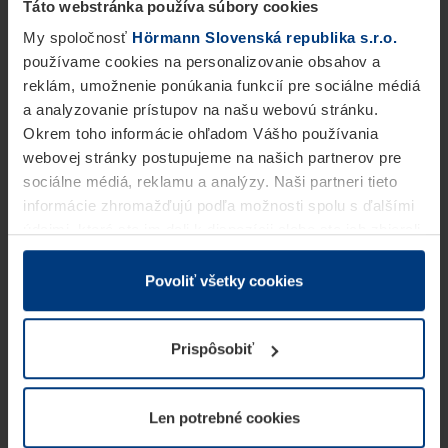
Táto webstránka používa súbory cookies
My spoločnosť
Hörmann Slovenská republika s.r.o.
používame cookies na personalizovanie obsahov a
reklám, umožnenie ponúkania funkcií pre sociálne médiá
a analyzovanie prístupov na našu webovú stránku.
Okrem toho informácie ohľadom Vášho používania
webovej stránky postupujeme na našich partnerov pre
sociálne médiá, reklamu a analýzy. Naši partneri tieto
informácie zhromažďujú podľa možnosti spolu s ďalšími
údajmi, ktoré ste im dali k dispozícii alebo ste ich zbierali
v rámci Vášho využívania služieb.
Z právneho hľadiska môžeme cookies ukladať na Vašom
Povoliť všetky cookies
zariadení, keď sú tieto bezpodmienečne potrebné na
prevádzku tejto stránky. Pre všetky ostatné typy cookie
Prispôsobiť
potrebujeme Vaše povolenie. Vaše povolenie môžete
kedykoľvek zmeniť alebo odvolať vo vysvetlení cookie
na stránke
Vyhlásenie o ochrane osobných údajov
Len potrebné cookies
našej webovej stránky.