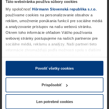
Táto webstránka používa súbory cookies
My spoločnosť
Hörmann Slovenská republika s.r.o.
používame cookies na personalizovanie obsahov a
reklám, umožnenie ponúkania funkcií pre sociálne médiá
a analyzovanie prístupov na našu webovú stránku.
Okrem toho informácie ohľadom Vášho používania
webovej stránky postupujeme na našich partnerov pre
sociálne médiá, reklamu a analýzy. Naši partneri tieto
informácie zhromažďujú podľa možnosti spolu s ďalšími
údajmi, ktoré ste im dali k dispozícii alebo ste ich zbierali
v rámci Vášho využívania služieb.
Z právneho hľadiska môžeme cookies ukladať na Vašom
Povoliť všetky cookies
zariadení, keď sú tieto bezpodmienečne potrebné na
prevádzku tejto stránky. Pre všetky ostatné typy cookie
Prispôsobiť
potrebujeme Vaše povolenie. Vaše povolenie môžete
kedykoľvek zmeniť alebo odvolať vo vysvetlení cookie
na stránke
Vyhlásenie o ochrane osobných údajov
Len potrebné cookies
našej webovej stránky.