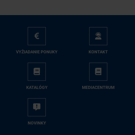
VY­ŽIA­DA­NIE PO­NU­KY
KON­TAKT
KA­TA­LÓ­GY
ME­DIA­CEN­TRUM
NO­VIN­KY