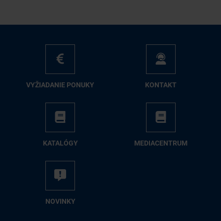
VY­ŽIA­DA­NIE PO­NU­KY
KON­TAKT
KA­TA­LÓ­GY
ME­DIA­CEN­TRUM
NO­VIN­KY