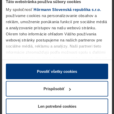
Táto webstránka používa súbory cookies
My spoločnosť
Hörmann Slovenská republika s.r.o.
používame cookies na personalizovanie obsahov a
reklám, umožnenie ponúkania funkcií pre sociálne médiá
a analyzovanie prístupov na našu webovú stránku.
Okrem toho informácie ohľadom Vášho používania
webovej stránky postupujeme na našich partnerov pre
sociálne médiá, reklamu a analýzy. Naši partneri tieto
informácie zhromažďujú podľa možnosti spolu s ďalšími
údajmi, ktoré ste im dali k dispozícii alebo ste ich zbierali
v rámci Vášho využívania služieb.
Z právneho hľadiska môžeme cookies ukladať na Vašom
Povoliť všetky cookies
zariadení, keď sú tieto bezpodmienečne potrebné na
prevádzku tejto stránky. Pre všetky ostatné typy cookie
Prispôsobiť
potrebujeme Vaše povolenie. Vaše povolenie môžete
kedykoľvek zmeniť alebo odvolať vo vysvetlení cookie
na stránke
Vyhlásenie o ochrane osobných údajov
Len potrebné cookies
našej webovej stránky.