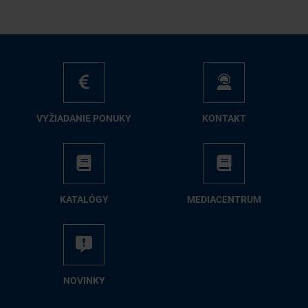
VY­ŽIA­DA­NIE PO­NU­KY
KON­TAKT
KA­TA­LÓ­GY
ME­DIA­CEN­TRUM
NO­VIN­KY