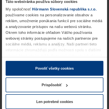
Táto webstránka používa súbory cookies
My spoločnosť
Hörmann Slovenská republika s.r.o.
používame cookies na personalizovanie obsahov a
reklám, umožnenie ponúkania funkcií pre sociálne médiá
a analyzovanie prístupov na našu webovú stránku.
Okrem toho informácie ohľadom Vášho používania
webovej stránky postupujeme na našich partnerov pre
sociálne médiá, reklamu a analýzy. Naši partneri tieto
informácie zhromažďujú podľa možnosti spolu s ďalšími
údajmi, ktoré ste im dali k dispozícii alebo ste ich zbierali
v rámci Vášho využívania služieb.
Z právneho hľadiska môžeme cookies ukladať na Vašom
Povoliť všetky cookies
zariadení, keď sú tieto bezpodmienečne potrebné na
prevádzku tejto stránky. Pre všetky ostatné typy cookie
Prispôsobiť
potrebujeme Vaše povolenie. Vaše povolenie môžete
kedykoľvek zmeniť alebo odvolať vo vysvetlení cookie
na stránke
Vyhlásenie o ochrane osobných údajov
Len potrebné cookies
našej webovej stránky.