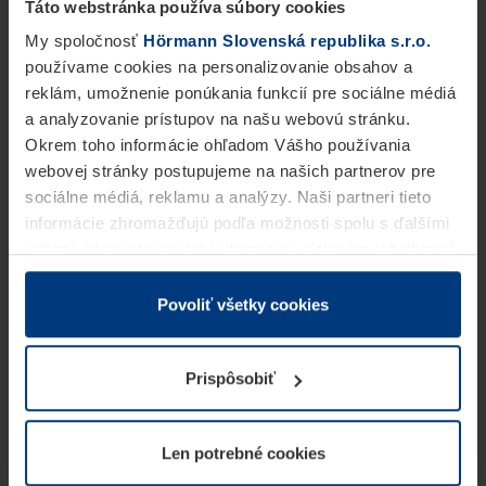
Táto webstránka používa súbory cookies
My spoločnosť
Hörmann Slovenská republika s.r.o.
používame cookies na personalizovanie obsahov a
reklám, umožnenie ponúkania funkcií pre sociálne médiá
a analyzovanie prístupov na našu webovú stránku.
Okrem toho informácie ohľadom Vášho používania
webovej stránky postupujeme na našich partnerov pre
sociálne médiá, reklamu a analýzy. Naši partneri tieto
informácie zhromažďujú podľa možnosti spolu s ďalšími
údajmi, ktoré ste im dali k dispozícii alebo ste ich zbierali
v rámci Vášho využívania služieb.
Z právneho hľadiska môžeme cookies ukladať na Vašom
Povoliť všetky cookies
zariadení, keď sú tieto bezpodmienečne potrebné na
prevádzku tejto stránky. Pre všetky ostatné typy cookie
Prispôsobiť
potrebujeme Vaše povolenie. Vaše povolenie môžete
kedykoľvek zmeniť alebo odvolať vo vysvetlení cookie
na stránke
Vyhlásenie o ochrane osobných údajov
Len potrebné cookies
našej webovej stránky.