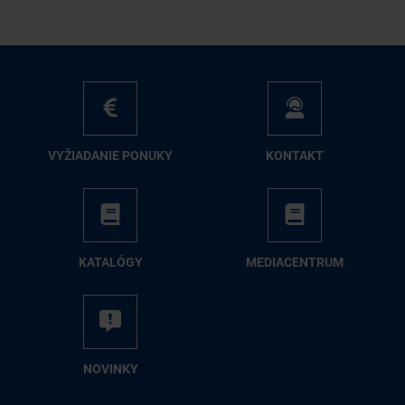
VY­ŽIA­DA­NIE PO­NU­KY
KON­TAKT
KA­TA­LÓ­GY
ME­DIA­CEN­TRUM
NO­VIN­KY