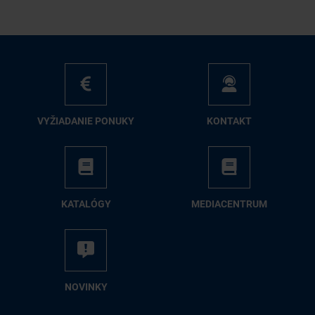
VY­ŽIA­DA­NIE PO­NU­KY
KON­TAKT
KA­TA­LÓ­GY
ME­DIA­CEN­TRUM
NO­VIN­KY