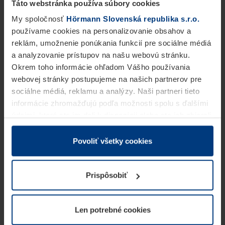
Táto webstránka používa súbory cookies
My spoločnosť
Hörmann Slovenská republika s.r.o.
používame cookies na personalizovanie obsahov a
reklám, umožnenie ponúkania funkcií pre sociálne médiá
a analyzovanie prístupov na našu webovú stránku.
Okrem toho informácie ohľadom Vášho používania
webovej stránky postupujeme na našich partnerov pre
sociálne médiá, reklamu a analýzy. Naši partneri tieto
informácie zhromažďujú podľa možnosti spolu s ďalšími
údajmi, ktoré ste im dali k dispozícii alebo ste ich zbierali
v rámci Vášho využívania služieb.
Z právneho hľadiska môžeme cookies ukladať na Vašom
Povoliť všetky cookies
zariadení, keď sú tieto bezpodmienečne potrebné na
prevádzku tejto stránky. Pre všetky ostatné typy cookie
Prispôsobiť
potrebujeme Vaše povolenie. Vaše povolenie môžete
kedykoľvek zmeniť alebo odvolať vo vysvetlení cookie
na stránke
Vyhlásenie o ochrane osobných údajov
Len potrebné cookies
našej webovej stránky.