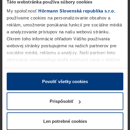
Táto webstránka používa súbory cookies
My spoločnosť
Hörmann Slovenská republika s.r.o.
používame cookies na personalizovanie obsahov a
reklám, umožnenie ponúkania funkcií pre sociálne médiá
a analyzovanie prístupov na našu webovú stránku.
Okrem toho informácie ohľadom Vášho používania
webovej stránky postupujeme na našich partnerov pre
sociálne médiá, reklamu a analýzy. Naši partneri tieto
informácie zhromažďujú podľa možnosti spolu s ďalšími
údajmi, ktoré ste im dali k dispozícii alebo ste ich zbierali
v rámci Vášho využívania služieb.
Z právneho hľadiska môžeme cookies ukladať na Vašom
Povoliť všetky cookies
zariadení, keď sú tieto bezpodmienečne potrebné na
prevádzku tejto stránky. Pre všetky ostatné typy cookie
Prispôsobiť
potrebujeme Vaše povolenie. Vaše povolenie môžete
kedykoľvek zmeniť alebo odvolať vo vysvetlení cookie
na stránke
Vyhlásenie o ochrane osobných údajov
Len potrebné cookies
našej webovej stránky.