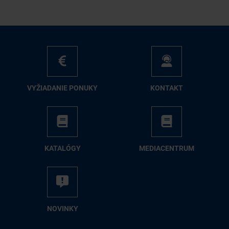
VY­ŽIA­DA­NIE PO­NU­KY
KON­TAKT
KA­TA­LÓ­GY
ME­DIA­CEN­TRUM
NO­VIN­KY