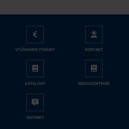
VY­ŽIA­DA­NIE PO­NU­KY
KON­TAKT
KA­TA­LÓ­GY
ME­DIA­CEN­TRUM
NO­VIN­KY