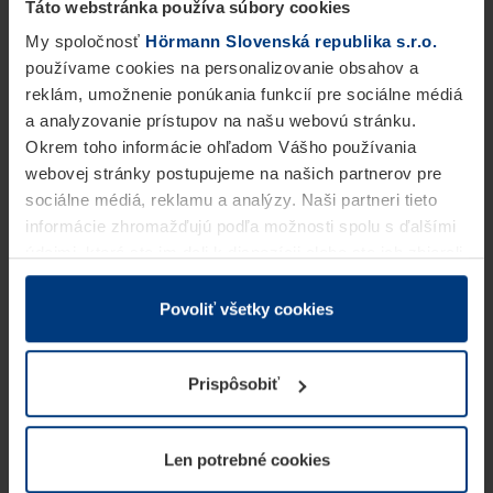
Táto webstránka používa súbory cookies
My spoločnosť
Hörmann Slovenská republika s.r.o.
používame cookies na personalizovanie obsahov a
reklám, umožnenie ponúkania funkcií pre sociálne médiá
a analyzovanie prístupov na našu webovú stránku.
Okrem toho informácie ohľadom Vášho používania
webovej stránky postupujeme na našich partnerov pre
sociálne médiá, reklamu a analýzy. Naši partneri tieto
informácie zhromažďujú podľa možnosti spolu s ďalšími
údajmi, ktoré ste im dali k dispozícii alebo ste ich zbierali
v rámci Vášho využívania služieb.
Z právneho hľadiska môžeme cookies ukladať na Vašom
Povoliť všetky cookies
zariadení, keď sú tieto bezpodmienečne potrebné na
prevádzku tejto stránky. Pre všetky ostatné typy cookie
Prispôsobiť
potrebujeme Vaše povolenie. Vaše povolenie môžete
kedykoľvek zmeniť alebo odvolať vo vysvetlení cookie
na stránke
Vyhlásenie o ochrane osobných údajov
Len potrebné cookies
našej webovej stránky.