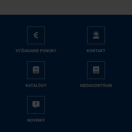
VY­ŽIA­DA­NIE PO­NU­KY
KON­TAKT
KA­TA­LÓ­GY
ME­DIA­CEN­TRUM
NO­VIN­KY