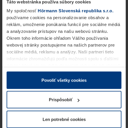
Táto webstránka používa súbory cookies
My spoločnosť
Hörmann Slovenská republika s.r.o.
používame cookies na personalizovanie obsahov a
reklám, umožnenie ponúkania funkcií pre sociálne médiá
a analyzovanie prístupov na našu webovú stránku.
Okrem toho informácie ohľadom Vášho používania
webovej stránky postupujeme na našich partnerov pre
sociálne médiá, reklamu a analýzy. Naši partneri tieto
informácie zhromažďujú podľa možnosti spolu s ďalšími
údajmi, ktoré ste im dali k dispozícii alebo ste ich zbierali
v rámci Vášho využívania služieb.
Z právneho hľadiska môžeme cookies ukladať na Vašom
Povoliť všetky cookies
zariadení, keď sú tieto bezpodmienečne potrebné na
prevádzku tejto stránky. Pre všetky ostatné typy cookie
Prispôsobiť
potrebujeme Vaše povolenie. Vaše povolenie môžete
kedykoľvek zmeniť alebo odvolať vo vysvetlení cookie
na stránke
Vyhlásenie o ochrane osobných údajov
Len potrebné cookies
našej webovej stránky.