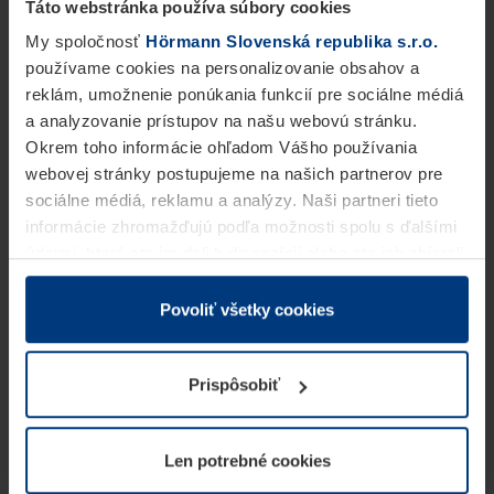
Táto webstránka používa súbory cookies
My spoločnosť
Hörmann Slovenská republika s.r.o.
používame cookies na personalizovanie obsahov a
reklám, umožnenie ponúkania funkcií pre sociálne médiá
a analyzovanie prístupov na našu webovú stránku.
Okrem toho informácie ohľadom Vášho používania
webovej stránky postupujeme na našich partnerov pre
sociálne médiá, reklamu a analýzy. Naši partneri tieto
informácie zhromažďujú podľa možnosti spolu s ďalšími
údajmi, ktoré ste im dali k dispozícii alebo ste ich zbierali
v rámci Vášho využívania služieb.
Z právneho hľadiska môžeme cookies ukladať na Vašom
Povoliť všetky cookies
zariadení, keď sú tieto bezpodmienečne potrebné na
prevádzku tejto stránky. Pre všetky ostatné typy cookie
Prispôsobiť
potrebujeme Vaše povolenie. Vaše povolenie môžete
kedykoľvek zmeniť alebo odvolať vo vysvetlení cookie
na stránke
Vyhlásenie o ochrane osobných údajov
Len potrebné cookies
našej webovej stránky.