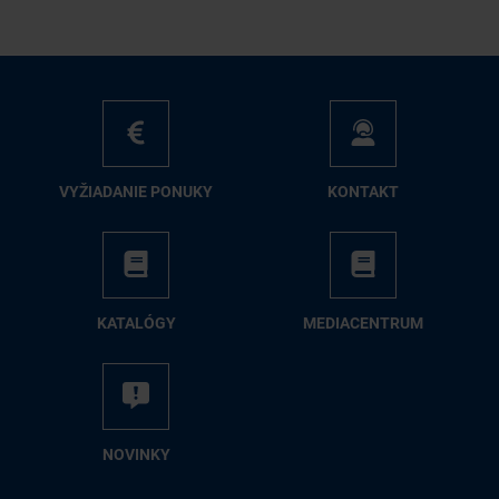
VY­ŽIA­DA­NIE PO­NU­KY
KON­TAKT
KA­TA­LÓ­GY
ME­DIA­CEN­TRUM
NO­VIN­KY