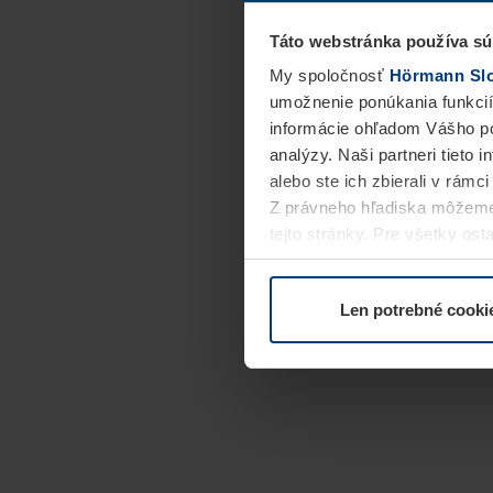
Táto webstránka používa sú
My spoločnosť
Hörmann Slov
umožnenie ponúkania funkcií
informácie ohľadom Vášho po
analýzy. Naši partneri tieto 
alebo ste ich zbierali v rámc
Z právneho hľadiska môžeme
tejto stránky. Pre všetky o
alebo odvolať vo vysvetlení 
Len potrebné cooki