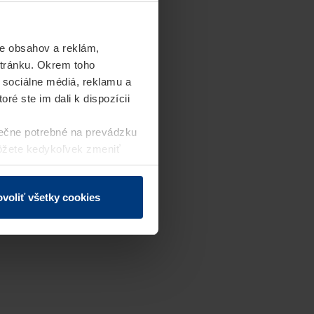
e obsahov a reklám,
stránku. Okrem toho
 sociálne médiá, reklamu a
ré ste im dali k dispozícii
ečne potrebné na prevádzku
môžete kedykoľvek zmeniť
j webovej stránky.
voliť všetky cookies