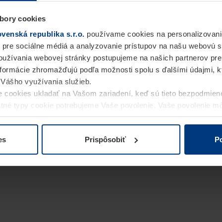
bory cookies
enská republika s.r.o.
používame cookies na personalizovani
 pre sociálne médiá a analyzovanie prístupov na našu webovú 
užívania webovej stránky postupujeme na našich partnerov pre
informácie zhromažďujú podľa možnosti spolu s ďalšími údajmi, kto
i Vášho využívania služieb.
 cookies ukladať na Vašom zariadení, keď sú tieto bezpodmien
statné typy cookie potrebujeme Vaše povolenie. Vaše povolenie 
cookie na stránke
Vyhlásenie o ochrane osobných údajov
naše
es
Prispôsobiť
Po