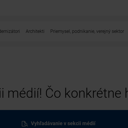
ernizátori
Architekti
Priemysel, podnikanie, verejný sektor
cii médií! Čo konkrétne
Vyhľadávanie v sekcii médií