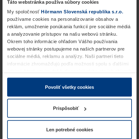
Táto webstránka používa súbory cookies
My spoločnosť
Hörmann Slovenská republika s.r.o.
používame cookies na personalizovanie obsahov a
reklám, umožnenie ponúkania funkcií pre sociálne médiá
a analyzovanie prístupov na našu webovú stránku.
Okrem toho informácie ohľadom Vášho používania
webovej stránky postupujeme na našich partnerov pre
sociálne médiá, reklamu a analýzy. Naši partneri tieto
informácie zhromažďujú podľa možnosti spolu s ďalšími
údajmi, ktoré ste im dali k dispozícii alebo ste ich zbierali
v rámci Vášho využívania služieb.
Z právneho hľadiska môžeme cookies ukladať na Vašom
Povoliť všetky cookies
zariadení, keď sú tieto bezpodmienečne potrebné na
prevádzku tejto stránky. Pre všetky ostatné typy cookie
Prispôsobiť
potrebujeme Vaše povolenie. Vaše povolenie môžete
kedykoľvek zmeniť alebo odvolať vo vysvetlení cookie
na stránke
Vyhlásenie o ochrane osobných údajov
Len potrebné cookies
našej webovej stránky.