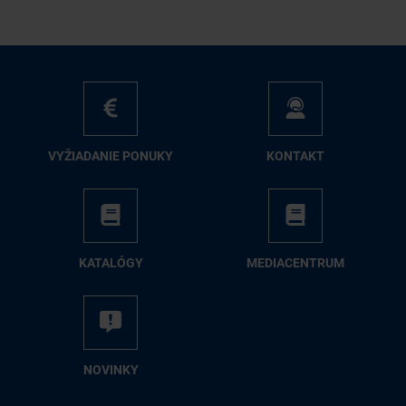
VY­ŽIA­DA­NIE PO­NU­KY
KON­TAKT
KA­TA­LÓ­GY
ME­DIA­CEN­TRUM
NO­VIN­KY