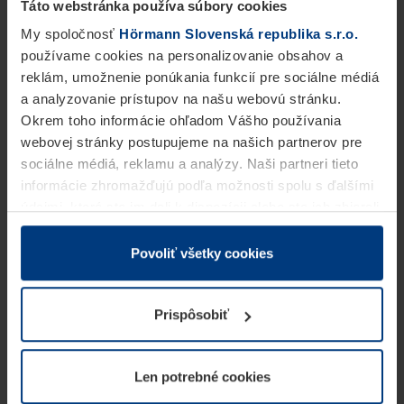
Táto webstránka používa súbory cookies
My spoločnosť
Hörmann Slovenská republika s.r.o.
používame cookies na personalizovanie obsahov a
reklám, umožnenie ponúkania funkcií pre sociálne médiá
a analyzovanie prístupov na našu webovú stránku.
Okrem toho informácie ohľadom Vášho používania
webovej stránky postupujeme na našich partnerov pre
sociálne médiá, reklamu a analýzy. Naši partneri tieto
informácie zhromažďujú podľa možnosti spolu s ďalšími
údajmi, ktoré ste im dali k dispozícii alebo ste ich zbierali
v rámci Vášho využívania služieb.
Z právneho hľadiska môžeme cookies ukladať na Vašom
Povoliť všetky cookies
zariadení, keď sú tieto bezpodmienečne potrebné na
prevádzku tejto stránky. Pre všetky ostatné typy cookie
Prispôsobiť
potrebujeme Vaše povolenie. Vaše povolenie môžete
kedykoľvek zmeniť alebo odvolať vo vysvetlení cookie
na stránke
Vyhlásenie o ochrane osobných údajov
Len potrebné cookies
našej webovej stránky.