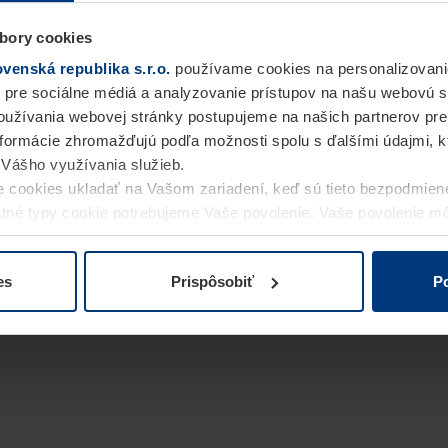
bory cookies
enská republika s.r.o.
používame cookies na personalizovani
 pre sociálne médiá a analyzovanie prístupov na našu webovú 
užívania webovej stránky postupujeme na našich partnerov pre
informácie zhromažďujú podľa možnosti spolu s ďalšími údajmi, kto
i Vášho využívania služieb.
 cookies ukladať na Vašom zariadení, keď sú tieto bezpodmien
statné typy cookie potrebujeme Vaše povolenie. Vaše povolenie 
cookie na stránke
Vyhlásenie o ochrane osobných údajov
naše
es
Prispôsobiť
Po