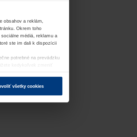
e obsahov a reklám,
stránku. Okrem toho
 sociálne médiá, reklamu a
ré ste im dali k dispozícii
ečne potrebné na prevádzku
môžete kedykoľvek zmeniť
j webovej stránky.
voliť všetky cookies