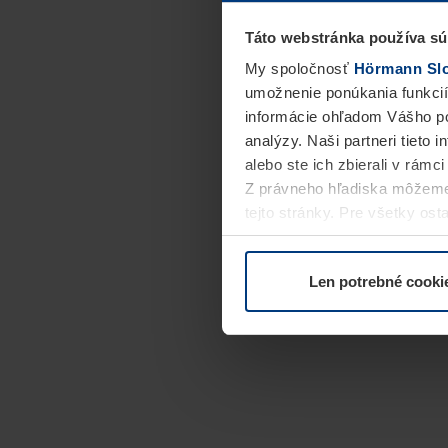
Táto webstránka používa sú
My spoločnosť
Hörmann Slov
umožnenie ponúkania funkcií
informácie ohľadom Vášho po
analýzy. Naši partneri tieto 
alebo ste ich zbierali v rámc
Z právneho hľadiska môžeme
tejto stránky. Pre všetky o
alebo odvolať vo vysvetlení 
Len potrebné cooki