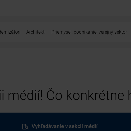
ernizátori
Architekti
Priemysel, podnikanie, verejný sektor
cii médií! Čo konkrétne
Vyhľadávanie v sekcii médií