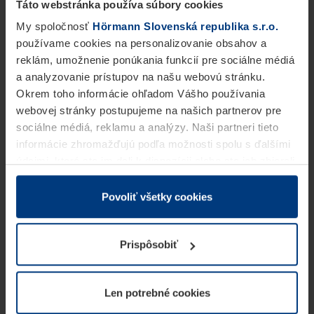
Táto webstránka používa súbory cookies
My spoločnosť
Hörmann Slovenská republika s.r.o.
používame cookies na personalizovanie obsahov a
reklám, umožnenie ponúkania funkcií pre sociálne médiá
a analyzovanie prístupov na našu webovú stránku.
Okrem toho informácie ohľadom Vášho používania
webovej stránky postupujeme na našich partnerov pre
sociálne médiá, reklamu a analýzy. Naši partneri tieto
informácie zhromažďujú podľa možnosti spolu s ďalšími
údajmi, ktoré ste im dali k dispozícii alebo ste ich zbierali
v rámci Vášho využívania služieb.
Z právneho hľadiska môžeme cookies ukladať na Vašom
Povoliť všetky cookies
zariadení, keď sú tieto bezpodmienečne potrebné na
prevádzku tejto stránky. Pre všetky ostatné typy cookie
Prispôsobiť
potrebujeme Vaše povolenie. Vaše povolenie môžete
kedykoľvek zmeniť alebo odvolať vo vysvetlení cookie
na stránke
Vyhlásenie o ochrane osobných údajov
Len potrebné cookies
našej webovej stránky.