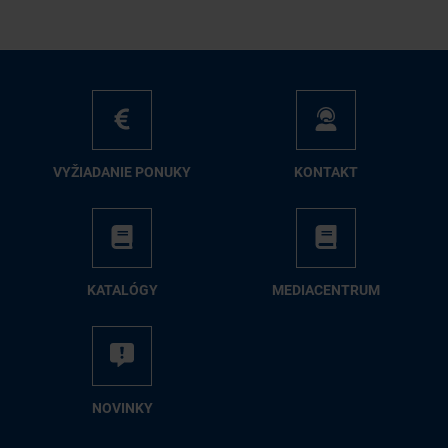
VY­ŽIA­DA­NIE PO­NU­KY
KON­TAKT
KA­TA­LÓ­GY
ME­DIA­CEN­TRUM
NO­VIN­KY