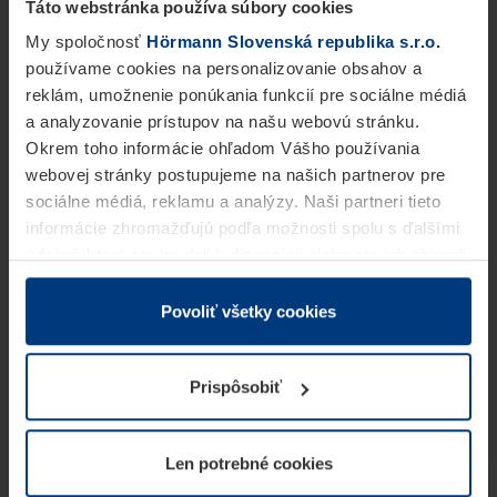
Táto webstránka používa súbory cookies
My spoločnosť
Hörmann Slovenská republika s.r.o.
používame cookies na personalizovanie obsahov a
reklám, umožnenie ponúkania funkcií pre sociálne médiá
a analyzovanie prístupov na našu webovú stránku.
Okrem toho informácie ohľadom Vášho používania
webovej stránky postupujeme na našich partnerov pre
sociálne médiá, reklamu a analýzy. Naši partneri tieto
informácie zhromažďujú podľa možnosti spolu s ďalšími
údajmi, ktoré ste im dali k dispozícii alebo ste ich zbierali
v rámci Vášho využívania služieb.
Z právneho hľadiska môžeme cookies ukladať na Vašom
Povoliť všetky cookies
zariadení, keď sú tieto bezpodmienečne potrebné na
prevádzku tejto stránky. Pre všetky ostatné typy cookie
Prispôsobiť
potrebujeme Vaše povolenie. Vaše povolenie môžete
kedykoľvek zmeniť alebo odvolať vo vysvetlení cookie
na stránke
Vyhlásenie o ochrane osobných údajov
Len potrebné cookies
našej webovej stránky.