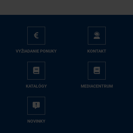
VY­ŽIA­DA­NIE PO­NU­KY
KON­TAKT
KA­TA­LÓ­GY
ME­DIA­CEN­TRUM
NO­VIN­KY