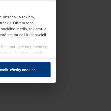
e obsahov a reklám,
stránku. Okrem toho
 sociálne médiá, reklamu a
ré ste im dali k dispozícii
ečne potrebné na prevádzku
môžete kedykoľvek zmeniť
j webovej stránky.
voliť všetky cookies