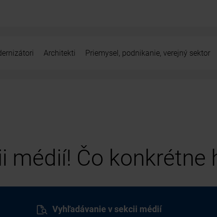
ernizátori
Architekti
Priemysel, podnikanie, verejný sektor
cii médií! Čo konkrétne
Vyhľadávanie v sekcii médií