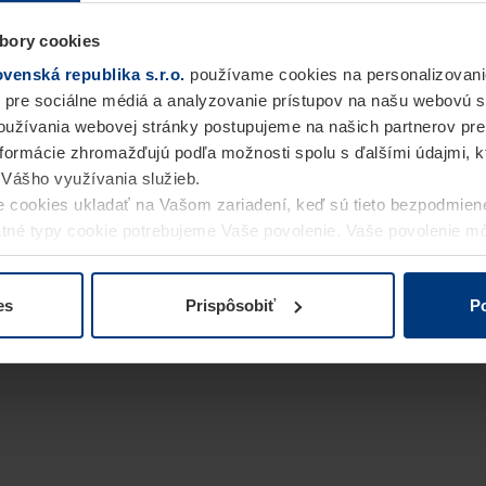
bory cookies
enská republika s.r.o.
používame cookies na personalizovani
 pre sociálne médiá a analyzovanie prístupov na našu webovú 
užívania webovej stránky postupujeme na našich partnerov pre
informácie zhromažďujú podľa možnosti spolu s ďalšími údajmi, kto
i Vášho využívania služieb.
 cookies ukladať na Vašom zariadení, keď sú tieto bezpodmien
statné typy cookie potrebujeme Vaše povolenie. Vaše povolenie 
cookie na stránke
Vyhlásenie o ochrane osobných údajov
naše
es
Prispôsobiť
Po