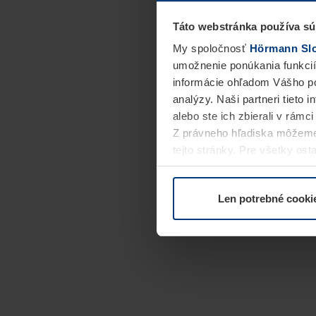
Táto webstránka používa sú
My spoločnosť
Hörmann Slov
umožnenie ponúkania funkcií
informácie ohľadom Vášho po
analýzy. Naši partneri tieto 
alebo ste ich zbierali v rámc
Z právneho hľadiska môžeme
tejto stránky. Pre všetky o
alebo odvolať vo vysvetlení 
Len potrebné cooki