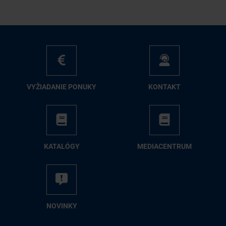
VY­ŽIA­DA­NIE PO­NU­KY
KON­TAKT
KA­TA­LÓ­GY
ME­DIA­CEN­TRUM
NO­VIN­KY