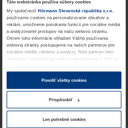
Táto webstránka používa súbory cookies
My spoločnosť
Hörmann Slovenská republika s.r.o.
používame cookies na personalizovanie obsahov a
reklám, umožnenie ponúkania funkcií pre sociálne médiá
a analyzovanie prístupov na našu webovú stránku.
Okrem toho informácie ohľadom Vášho používania
webovej stránky postupujeme na našich partnerov pre
sociálne médiá, reklamu a analýzy. Naši partneri tieto
informácie zhromažďujú podľa možnosti spolu s ďalšími
údajmi, ktoré ste im dali k dispozícii alebo ste ich zbierali
v rámci Vášho využívania služieb.
Z právneho hľadiska môžeme cookies ukladať na Vašom
Povoliť všetky cookies
zariadení, keď sú tieto bezpodmienečne potrebné na
prevádzku tejto stránky. Pre všetky ostatné typy cookie
Prispôsobiť
potrebujeme Vaše povolenie. Vaše povolenie môžete
kedykoľvek zmeniť alebo odvolať vo vysvetlení cookie
na stránke
Vyhlásenie o ochrane osobných údajov
Len potrebné cookies
našej webovej stránky.