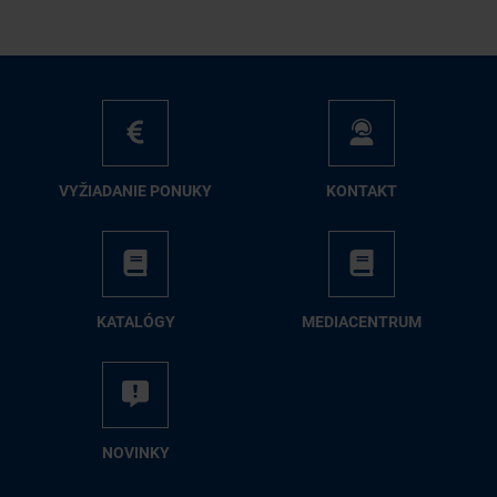
VY­ŽIA­DA­NIE PO­NU­KY
KON­TAKT
KA­TA­LÓ­GY
ME­DIA­CEN­TRUM
NO­VIN­KY