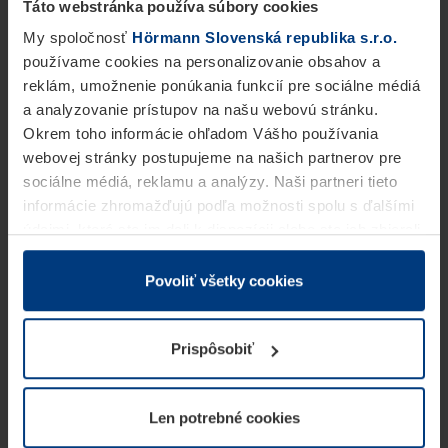
Táto webstránka používa súbory cookies
My spoločnosť
Hörmann Slovenská republika s.r.o.
používame cookies na personalizovanie obsahov a
reklám, umožnenie ponúkania funkcií pre sociálne médiá
a analyzovanie prístupov na našu webovú stránku.
Okrem toho informácie ohľadom Vášho používania
webovej stránky postupujeme na našich partnerov pre
sociálne médiá, reklamu a analýzy. Naši partneri tieto
informácie zhromažďujú podľa možnosti spolu s ďalšími
údajmi, ktoré ste im dali k dispozícii alebo ste ich zbierali
v rámci Vášho využívania služieb.
Z právneho hľadiska môžeme cookies ukladať na Vašom
Povoliť všetky cookies
zariadení, keď sú tieto bezpodmienečne potrebné na
prevádzku tejto stránky. Pre všetky ostatné typy cookie
Prispôsobiť
potrebujeme Vaše povolenie. Vaše povolenie môžete
kedykoľvek zmeniť alebo odvolať vo vysvetlení cookie
na stránke
Vyhlásenie o ochrane osobných údajov
Len potrebné cookies
našej webovej stránky.