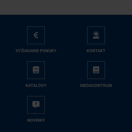
VY­ŽIA­DA­NIE PO­NU­KY
KON­TAKT
KA­TA­LÓ­GY
ME­DIA­CEN­TRUM
NO­VIN­KY