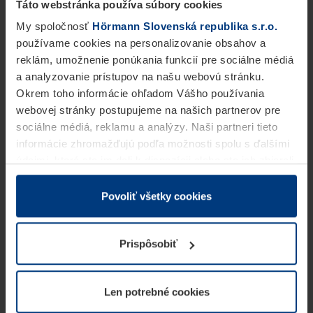
Táto webstránka používa súbory cookies
My spoločnosť
Hörmann Slovenská republika s.r.o.
používame cookies na personalizovanie obsahov a
reklám, umožnenie ponúkania funkcií pre sociálne médiá
a analyzovanie prístupov na našu webovú stránku.
Okrem toho informácie ohľadom Vášho používania
webovej stránky postupujeme na našich partnerov pre
sociálne médiá, reklamu a analýzy. Naši partneri tieto
informácie zhromažďujú podľa možnosti spolu s ďalšími
údajmi, ktoré ste im dali k dispozícii alebo ste ich zbierali
v rámci Vášho využívania služieb.
Z právneho hľadiska môžeme cookies ukladať na Vašom
Povoliť všetky cookies
zariadení, keď sú tieto bezpodmienečne potrebné na
prevádzku tejto stránky. Pre všetky ostatné typy cookie
Prispôsobiť
potrebujeme Vaše povolenie. Vaše povolenie môžete
kedykoľvek zmeniť alebo odvolať vo vysvetlení cookie
na stránke
Vyhlásenie o ochrane osobných údajov
Len potrebné cookies
našej webovej stránky.