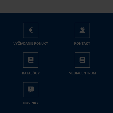
VY­ŽIA­DA­NIE PO­NU­KY
KON­TAKT
KA­TA­LÓ­GY
ME­DIA­CEN­TRUM
NO­VIN­KY