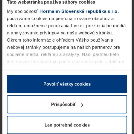
Táto webstránka používa súbory cookies
My spoločnosť
Hörmann Slovenská republika s.r.o.
používame cookies na personalizovanie obsahov a
reklám, umožnenie ponúkania funkcií pre sociálne médiá
a analyzovanie prístupov na našu webovú stránku.
Okrem toho informácie ohľadom Vášho používania
webovej stránky postupujeme na našich partnerov pre
sociálne médiá, reklamu a analýzy. Naši partneri tieto
informácie zhromažďujú podľa možnosti spolu s ďalšími
údajmi, ktoré ste im dali k dispozícii alebo ste ich zbierali
v rámci Vášho využívania služieb.
Z právneho hľadiska môžeme cookies ukladať na Vašom
Povoliť všetky cookies
zariadení, keď sú tieto bezpodmienečne potrebné na
prevádzku tejto stránky. Pre všetky ostatné typy cookie
Prispôsobiť
potrebujeme Vaše povolenie. Vaše povolenie môžete
kedykoľvek zmeniť alebo odvolať vo vysvetlení cookie
na stránke
Vyhlásenie o ochrane osobných údajov
Len potrebné cookies
našej webovej stránky.