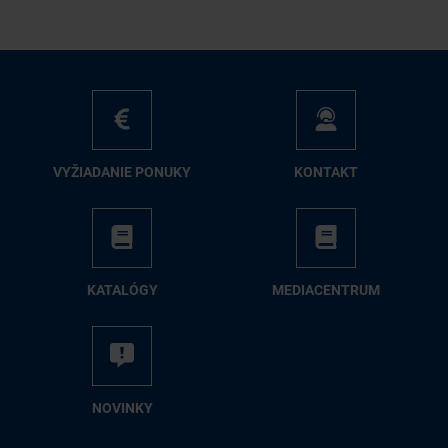
VY­ŽIA­DA­NIE PO­NU­KY
KON­TAKT
KA­TA­LÓ­GY
ME­DIA­CEN­TRUM
NO­VIN­KY