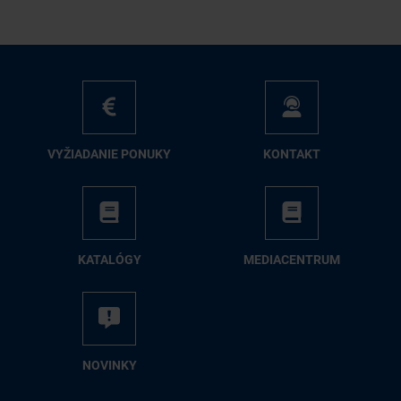
VY­ŽIA­DA­NIE PO­NU­KY
KON­TAKT
KA­TA­LÓ­GY
ME­DIA­CEN­TRUM
NO­VIN­KY