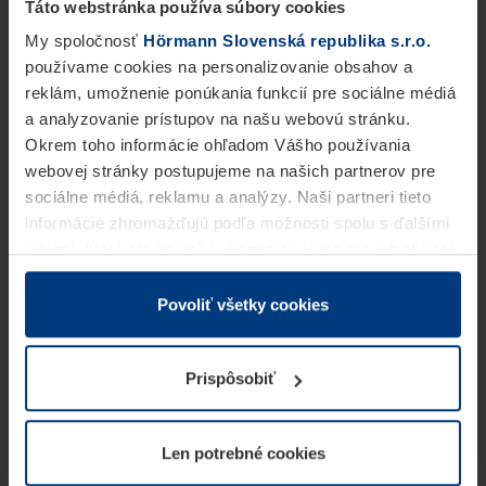
Táto webstránka používa súbory cookies
My spoločnosť
Hörmann Slovenská republika s.r.o.
používame cookies na personalizovanie obsahov a
reklám, umožnenie ponúkania funkcií pre sociálne médiá
a analyzovanie prístupov na našu webovú stránku.
Okrem toho informácie ohľadom Vášho používania
webovej stránky postupujeme na našich partnerov pre
sociálne médiá, reklamu a analýzy. Naši partneri tieto
informácie zhromažďujú podľa možnosti spolu s ďalšími
údajmi, ktoré ste im dali k dispozícii alebo ste ich zbierali
v rámci Vášho využívania služieb.
Z právneho hľadiska môžeme cookies ukladať na Vašom
Povoliť všetky cookies
zariadení, keď sú tieto bezpodmienečne potrebné na
prevádzku tejto stránky. Pre všetky ostatné typy cookie
Prispôsobiť
potrebujeme Vaše povolenie. Vaše povolenie môžete
kedykoľvek zmeniť alebo odvolať vo vysvetlení cookie
na stránke
Vyhlásenie o ochrane osobných údajov
Len potrebné cookies
našej webovej stránky.