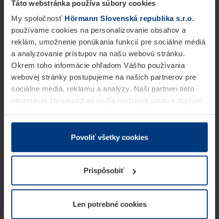
Táto webstránka používa súbory cookies
My spoločnosť
Hörmann Slovenská republika s.r.o.
používame cookies na personalizovanie obsahov a
reklám, umožnenie ponúkania funkcií pre sociálne médiá
a analyzovanie prístupov na našu webovú stránku.
Okrem toho informácie ohľadom Vášho používania
webovej stránky postupujeme na našich partnerov pre
sociálne médiá, reklamu a analýzy. Naši partneri tieto
informácie zhromažďujú podľa možnosti spolu s ďalšími
údajmi, ktoré ste im dali k dispozícii alebo ste ich zbierali
v rámci Vášho využívania služieb.
Z právneho hľadiska môžeme cookies ukladať na Vašom
Povoliť všetky cookies
zariadení, keď sú tieto bezpodmienečne potrebné na
prevádzku tejto stránky. Pre všetky ostatné typy cookie
Prispôsobiť
potrebujeme Vaše povolenie. Vaše povolenie môžete
kedykoľvek zmeniť alebo odvolať vo vysvetlení cookie
na stránke
Vyhlásenie o ochrane osobných údajov
Len potrebné cookies
našej webovej stránky.