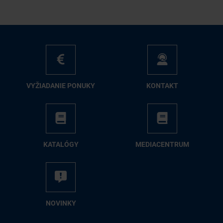
VY­ŽIA­DA­NIE PO­NU­KY
KON­TAKT
KA­TA­LÓ­GY
ME­DIA­CEN­TRUM
NO­VIN­KY